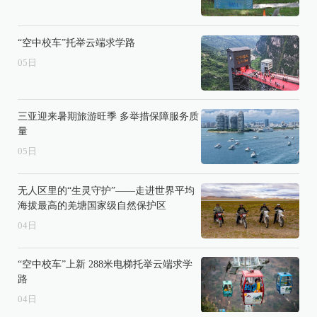
“空中校车”托举云端求学路
05
日
三亚迎来暑期旅游旺季 多举措保障服务质
量
05
日
无人区里的“生灵守护”——走进世界平均
海拔最高的羌塘国家级自然保护区
04
日
“空中校车”上新 288米电梯托举云端求学
路
04
日