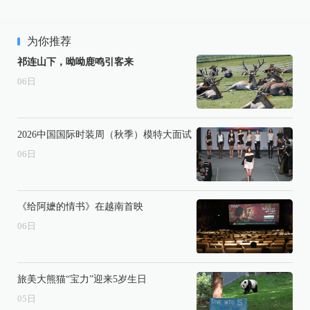
为你推荐
祁连山下，呦呦鹿鸣引客来
06
日
2026中国国际时装周（秋季）模特大面试
06
日
《给阿嬷的情书》在越南首映
06
日
旅美大熊猫“宝力”迎来5岁生日
05
日