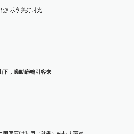
出游 乐享美好时光
山下，呦呦鹿鸣引客来
26中国国际时装周（秋季）模特大面试