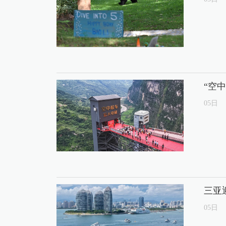
“空
05
日
三亚
05
日