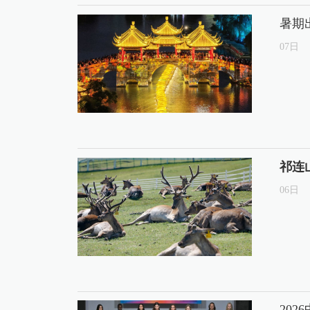
暑期
07
日
祁连
06
日
20