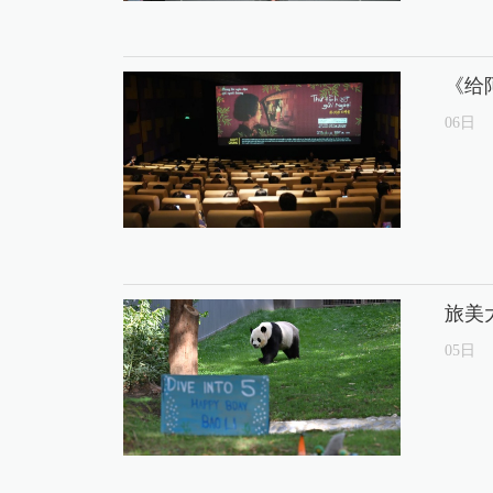
《给
06
日
旅美
05
日