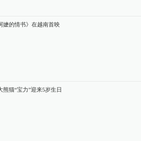
阿嬷的情书》在越南首映
大熊猫“宝力”迎来5岁生日