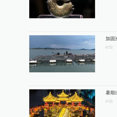
加固
07
日
暑期
07
日