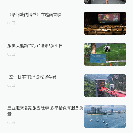
《给阿嬷的情书》在越南首映
06
日
旅美大熊猫“宝力”迎来5岁生日
05
日
“空中校车”托举云端求学路
05
日
三亚迎来暑期旅游旺季 多举措保障服务质
量
05
日