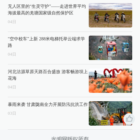
无人区里的“生灵守护”——走进世界平均
海拔最高的羌塘国家级自然保护区
04
日
“空中校车”上新 288米电梯托举云端求学
路
04
日
河北沽源草原天路百合盛放 游客畅游坝上
花海
04
日
暴雨来袭 甘肃陇南全力开展防汛抗洪工作
03
日