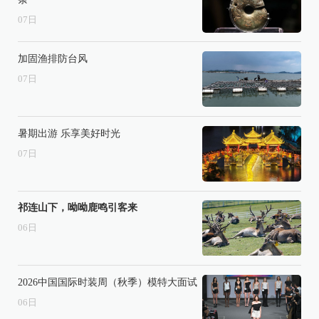
07
日
加固渔排防台风
07
日
暑期出游 乐享美好时光
07
日
祁连山下，呦呦鹿鸣引客来
06
日
2026中国国际时装周（秋季）模特大面试
06
日