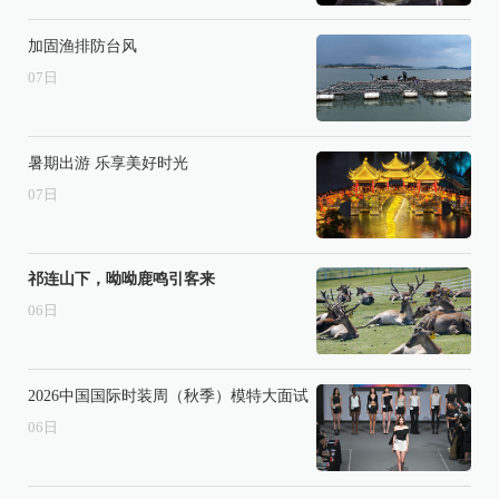
加固渔排防台风
07
日
暑期出游 乐享美好时光
07
日
祁连山下，呦呦鹿鸣引客来
06
日
2026中国国际时装周（秋季）模特大面试
06
日