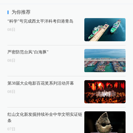
为你推荐
“科学”号完成西太平洋科考归港青岛
08
日
严密防范台风“白海豚”
08
日
第38届大众电影百花奖系列活动开幕
08
日
红山文化新发掘持续补全中华文明实证链
条
07
日