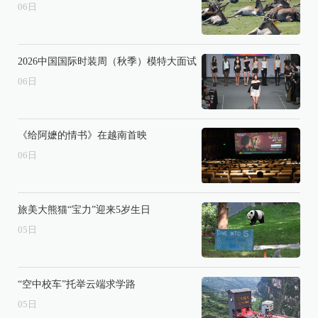
06
日
2026中国国际时装周（秋季）模特大面试
06
日
《给阿嬷的情书》在越南首映
06
日
旅美大熊猫“宝力”迎来5岁生日
05
日
“空中校车”托举云端求学路
05
日