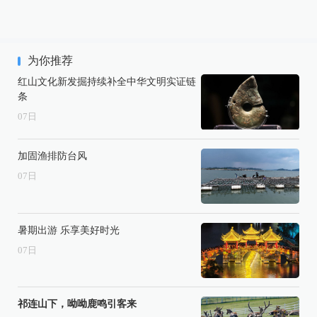
为你推荐
红山文化新发掘持续补全中华文明实证链
条
07
日
加固渔排防台风
07
日
暑期出游 乐享美好时光
07
日
祁连山下，呦呦鹿鸣引客来