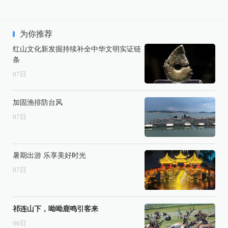
为你推荐
红山文化新发掘持续补全中华文明实证链
条
07
日
加固渔排防台风
07
日
暑期出游 乐享美好时光
07
日
祁连山下，呦呦鹿鸣引客来
06
日