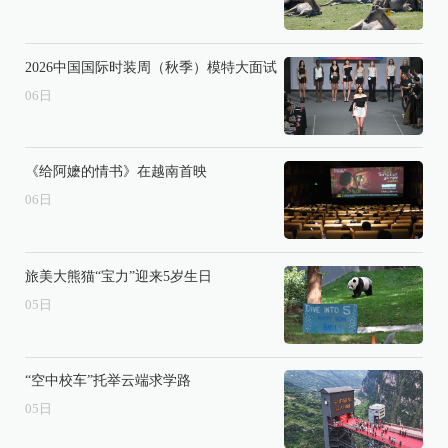
2026中国国际时装周（秋季）模特大面试
06
日
《给阿嬷的情书》在越南首映
06
日
旅美大熊猫“宝力”迎来5岁生日
05
日
“空中校车”托举云端求学路
05
日