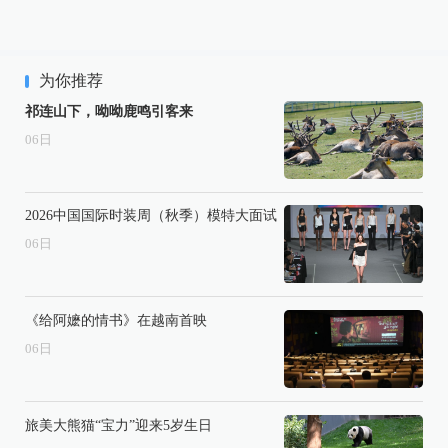
为你推荐
祁连山下，呦呦鹿鸣引客来
06
日
2026中国国际时装周（秋季）模特大面试
06
日
《给阿嬷的情书》在越南首映
06
日
旅美大熊猫“宝力”迎来5岁生日