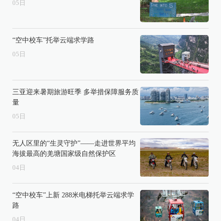
05
日
“空中校车”托举云端求学路
05
日
三亚迎来暑期旅游旺季 多举措保障服务质
量
05
日
无人区里的“生灵守护”——走进世界平均
海拔最高的羌塘国家级自然保护区
04
日
“空中校车”上新 288米电梯托举云端求学
路
04
日