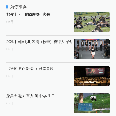
为你推荐
祁连山下，呦呦鹿鸣引客来
06
日
2026中国国际时装周（秋季）模特大面试
06
日
《给阿嬷的情书》在越南首映
06
日
旅美大熊猫“宝力”迎来5岁生日
05
日