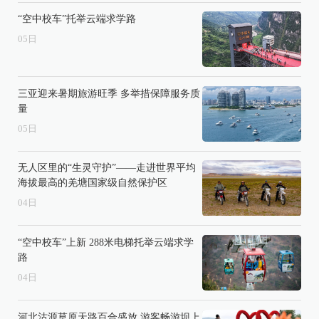
“空中校车”托举云端求学路
05
日
三亚迎来暑期旅游旺季 多举措保障服务质
量
05
日
无人区里的“生灵守护”——走进世界平均
海拔最高的羌塘国家级自然保护区
04
日
“空中校车”上新 288米电梯托举云端求学
路
04
日
河北沽源草原天路百合盛放 游客畅游坝上