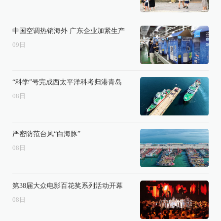
中国空调热销海外 广东企业加紧生产
09
日
“科学”号完成西太平洋科考归港青岛
08
日
严密防范台风“白海豚”
08
日
第38届大众电影百花奖系列活动开幕
08
日