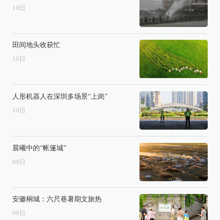
10
日
田间地头收获忙
10
日
人形机器人在深圳多场景“上岗”
10
日
晨曦中的“帐篷城”
09
日
安徽桐城：六尺巷暑期文旅热
09
日