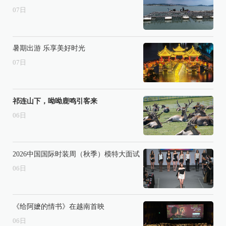
07
日
暑期出游 乐享美好时光
07
日
祁连山下，呦呦鹿鸣引客来
06
日
2026中国国际时装周（秋季）模特大面试
06
日
《给阿嬷的情书》在越南首映
06
日