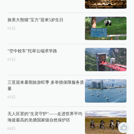
旅美大熊猫“宝力”迎来5岁生日
05
日
“空中校车”托举云端求学路
05
日
三亚迎来暑期旅游旺季 多举措保障服务质
量
05
日
无人区里的“生灵守护”——走进世界平均
海拔最高的羌塘国家级自然保护区
04
日