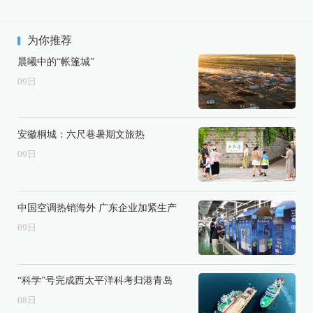
为你推荐
晨曦中的“帐篷城”
09
日
安徽桐城：六尺巷暑期文旅热
09
日
中国空调热销海外 广东企业加紧生产
09
日
“科学”号完成西太平洋科考归港青岛
08
日