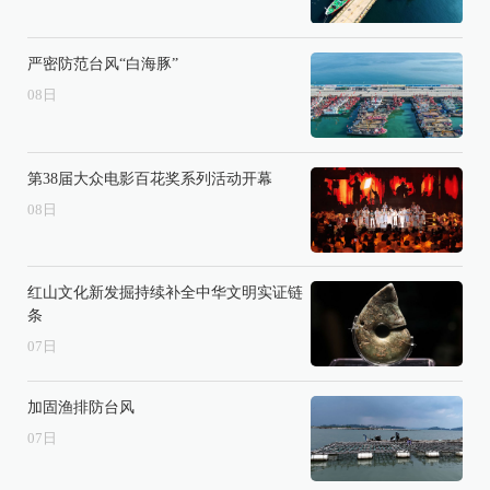
严密防范台风“白海豚”
08
日
第38届大众电影百花奖系列活动开幕
08
日
红山文化新发掘持续补全中华文明实证链
条
07
日
加固渔排防台风
07
日