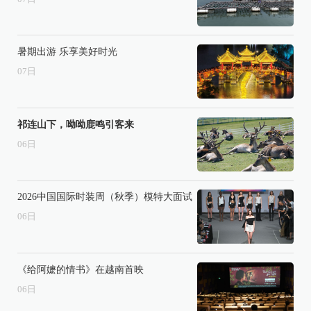
暑期出游 乐享美好时光
07
日
祁连山下，呦呦鹿鸣引客来
06
日
2026中国国际时装周（秋季）模特大面试
06
日
《给阿嬷的情书》在越南首映
06
日