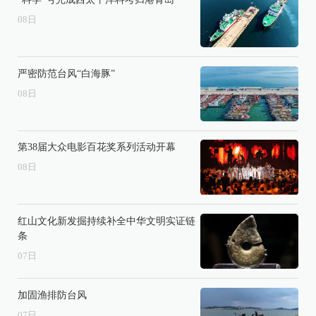
08
日
严密防范台风“白海豚”
08
日
第38届大众电影百花奖系列活动开幕
08
日
红山文化新发掘持续补全中华文明实证链
条
07
日
加固渔排防台风
07
日