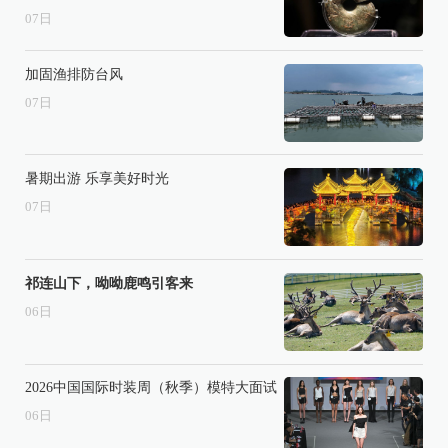
07
日
加固渔排防台风
07
日
暑期出游 乐享美好时光
07
日
祁连山下，呦呦鹿鸣引客来
06
日
2026中国国际时装周（秋季）模特大面试
06
日