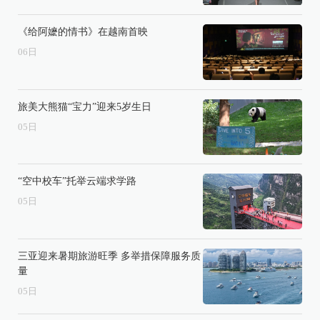
《给阿嬷的情书》在越南首映
06
日
旅美大熊猫“宝力”迎来5岁生日
05
日
“空中校车”托举云端求学路
05
日
三亚迎来暑期旅游旺季 多举措保障服务质
量
05
日