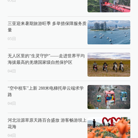
05
日
三亚迎来暑期旅游旺季 多举措保障服务质
量
05
日
无人区里的“生灵守护”——走进世界平均
海拔最高的羌塘国家级自然保护区
04
日
“空中校车”上新 288米电梯托举云端求学
路
04
日
河北沽源草原天路百合盛放 游客畅游坝上
花海
04
日