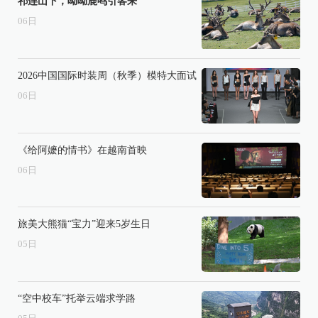
祁连山下，呦呦鹿鸣引客来
06
日
2026中国国际时装周（秋季）模特大面试
06
日
《给阿嬷的情书》在越南首映
06
日
旅美大熊猫“宝力”迎来5岁生日
05
日
“空中校车”托举云端求学路