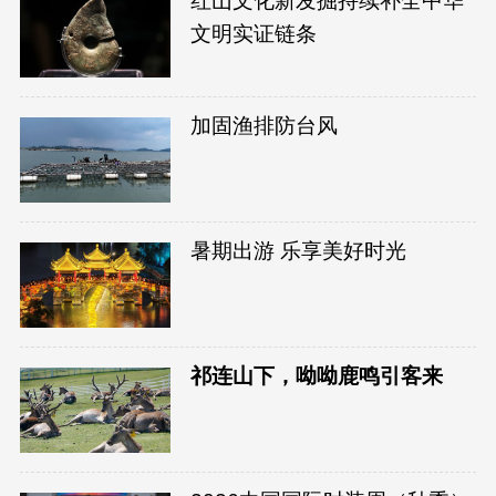
红山文化新发掘持续补全中华
文明实证链条
加固渔排防台风
暑期出游 乐享美好时光
祁连山下，呦呦鹿鸣引客来