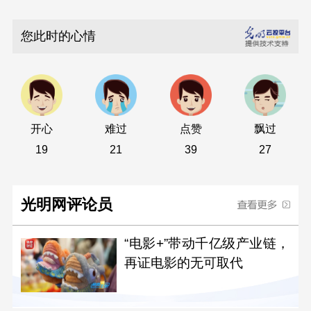
您此时的心情
开心
难过
点赞
飘过
19
21
39
27
光明网评论员
“电影+”带动千亿级产业链，
再证电影的无可取代