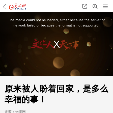
This
is
a
The media could not be loaded, either because the server or
modal
window.
network failed or because the format is not supported.
原来被人盼着回家，是多么
幸福的事！
来源：
光明网