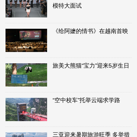
模特大面试
《给阿嬷的情书》在越南首映
旅美大熊猫“宝力”迎来5岁生日
“空中校车”托举云端求学路
三亚迎来暑期旅游旺季 多举措