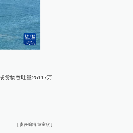
货物吞吐量25117万
[ 责任编辑:黄童欣 ]