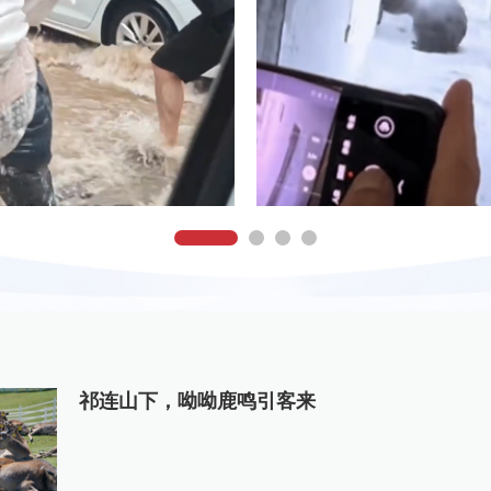
祁连山下，呦呦鹿鸣引客来