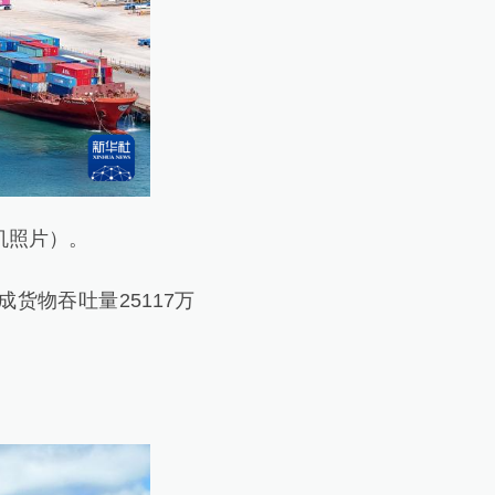
机照片）。
货物吞吐量25117万