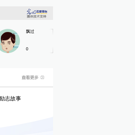
飘过
0
的励志故事