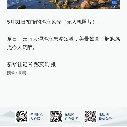
5月31日拍摄的洱海风光（无人机照片）。
5
夏日，云南大理洱海碧波荡漾，美景如画，旖旎风
光令人沉醉。
夏
光
新华社记者 彭奕凯 摄
[责编：袁晴]
新
[责