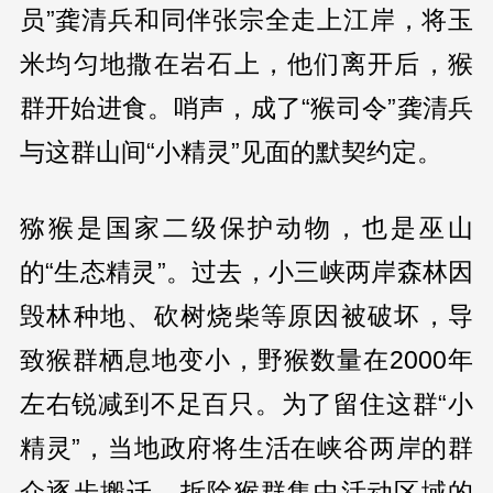
员”龚清兵和同伴张宗全走上江岸，将玉
米均匀地撒在岩石上，他们离开后，猴
群开始进食。哨声，成了“猴司令”龚清兵
与这群山间“小精灵”见面的默契约定。
猕猴是国家二级保护动物，也是巫山
的“生态精灵”。过去，小三峡两岸森林因
毁林种地、砍树烧柴等原因被破坏，导
致猴群栖息地变小，野猴数量在2000年
左右锐减到不足百只。为了留住这群“小
精灵”，当地政府将生活在峡谷两岸的群
众逐步搬迁，拆除猴群集中活动区域的