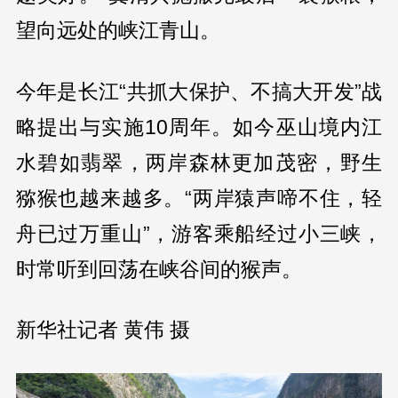
望向远处的峡江青山。
今年是长江“共抓大保护、不搞大开发”战
略提出与实施10周年。如今巫山境内江
水碧如翡翠，两岸森林更加茂密，野生
猕猴也越来越多。“两岸猿声啼不住，轻
舟已过万重山”，游客乘船经过小三峡，
时常听到回荡在峡谷间的猴声。
新华社记者 黄伟 摄