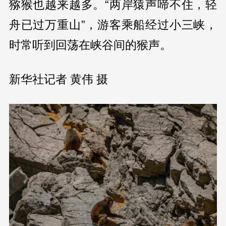
猕猴也越来越多。“两岸猿声啼不住，轻
舟已过万重山”，游客乘船经过小三峡，
时常听到回荡在峡谷间的猴声。
新华社记者 黄伟 摄