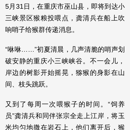
5月31日，在重庆市巫山县，即将到达小
三峡景区猴粮投喂点，龚清兵在船上吹
响哨子给猴群传递消息。
“咻咻……”初夏清晨，几声清脆的哨声划
破安静的重庆小三峡峡谷。不一会儿，
岸边的树影开始摇晃，猕猴的身影在山
间、枝头跳跃。
又到了每周一次喂猴子的时间。“饲养
员”龚清兵和同伴张宗全走上江岸，将玉
米均匀地撒在岩石上，他们离开后，猴