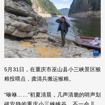
5月31日，在重庆市巫山县小三峡景区猴
粮投喂点，龚清兵搬运猴粮。
“咻咻……”初夏清晨，几声清脆的哨声划
破安静的重庆小三峡峡谷。不一会儿，