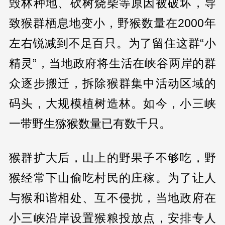
毁林种地、砍树烧柴等原因被破坏，导
致猴群栖息地变小，野猴数量在2000年
左右锐减到不足百只。为了留住这群“小
精灵”，当地政府将生活在峡谷两岸的群
众逐步搬迁，拆除猴群集中活动区域的
码头，大规模植树造林。如今，小三峡
一带野生猕猴数量已有数千只。
猴群扩大后，山上的野果子不够吃，野
猴经常下山偷吃村民的庄稼。为了让人
与猴和谐相处、互不侵扰，当地政府在
小三峡沿岸设置猴粮投放点，安排专人