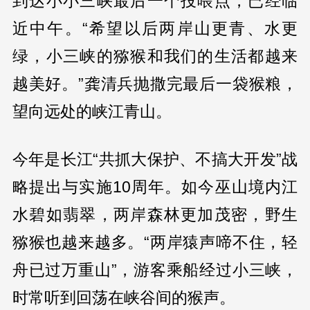
到达小小三峡最后一个投喂点，已经临
近中午。“希望以后两岸山更青、水更
绿，小三峡的猕猴和我们的生活都越来
越美好。”龚清兵抛撒完最后一袋猴粮，
望向远处的峡江青山。
今年是长江“共抓大保护、不搞大开发”战
略提出与实施10周年。如今巫山境内江
水碧如翡翠，两岸森林更加茂密，野生
猕猴也越来越多。“两岸猿声啼不住，轻
舟已过万重山”，游客乘船经过小三峡，
时常听到回荡在峡谷间的猴声。