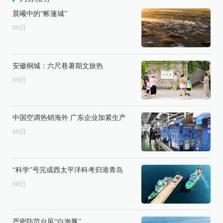
晨曦中的“帐篷城”
09
日
安徽桐城：六尺巷暑期文旅热
09
日
中国空调热销海外 广东企业加紧生产
09
日
“科学”号完成西太平洋科考归港青岛
08
日
严密防范台风“白海豚”