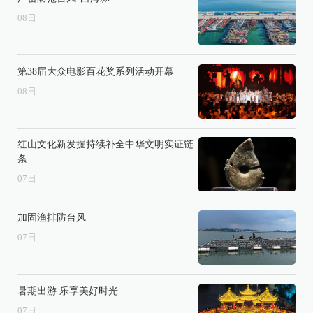
08
日
第38届大众电影百花奖系列活动开幕
08
日
红山文化新发掘持续补全中华文明实证链
条
07
日
加固渔排防台风
07
日
暑期出游 乐享美好时光
07
日