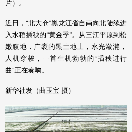
片）。
近日，“北大仓”黑龙江省自南向北陆续进
入水稻插秧的“黄金季”。从三江平原到松
嫩腹地，广袤的黑土地上，水光潋滟，
人机穿梭，一首生机勃勃的“插秧进行
曲”正在奏响。
新华社发（曲玉宝 摄）