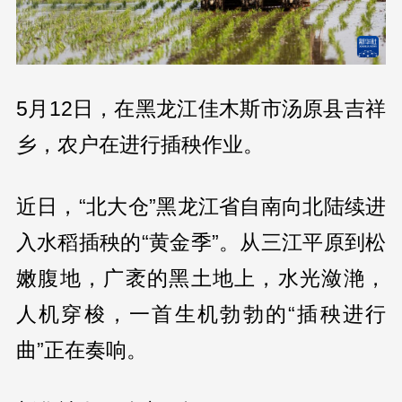
5月12日，在黑龙江佳木斯市汤原县吉祥
乡，农户在进行插秧作业。
近日，“北大仓”黑龙江省自南向北陆续进
入水稻插秧的“黄金季”。从三江平原到松
嫩腹地，广袤的黑土地上，水光潋滟，
人机穿梭，一首生机勃勃的“插秧进行
曲”正在奏响。