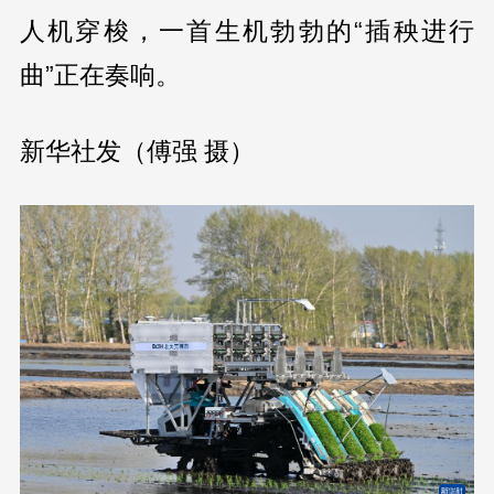
人机穿梭，一首生机勃勃的“插秧进行
曲”正在奏响。
新华社发（傅强 摄）