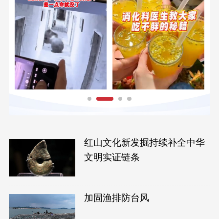
红山文化新发掘持续补全中华
文明实证链条
加固渔排防台风