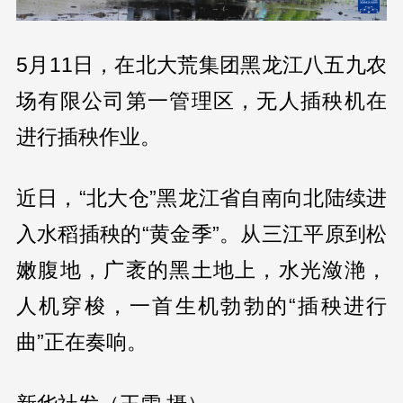
5月11日，在北大荒集团黑龙江八五九农
场有限公司第一管理区，无人插秧机在
进行插秧作业。
近日，“北大仓”黑龙江省自南向北陆续进
入水稻插秧的“黄金季”。从三江平原到松
嫩腹地，广袤的黑土地上，水光潋滟，
人机穿梭，一首生机勃勃的“插秧进行
曲”正在奏响。