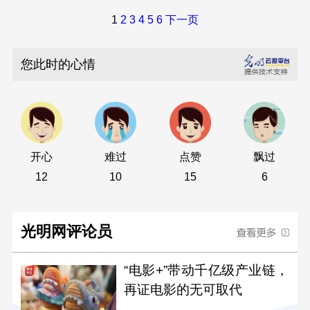
1
2
3
4
5
6
下一页
您此时的心情
开心
难过
点赞
飘过
12
10
15
6
光明网评论员
“电影+”带动千亿级产业链，
再证电影的无可取代