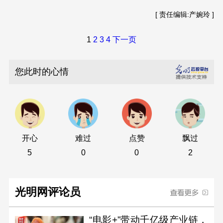
[ 责任编辑:产婉玲 ]
1
2
3
4
下一页
您此时的心情
开心
难过
点赞
飘过
5
0
0
2
光明网评论员
“电影+”带动千亿级产业链，