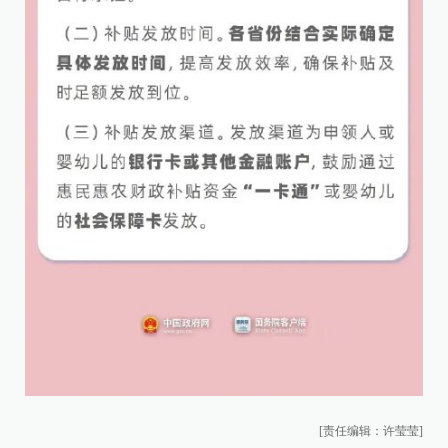
[责任编辑：许莹莹]