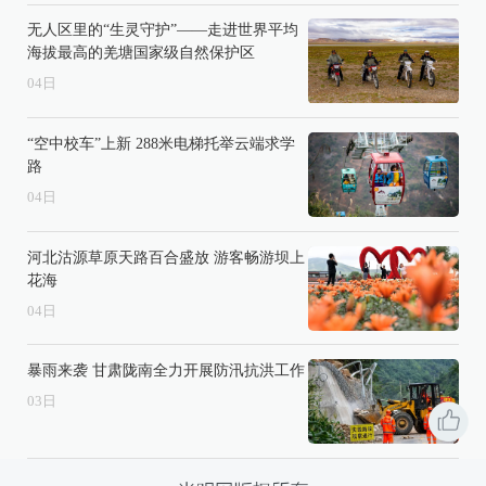
无人区里的“生灵守护”——走进世界平均
海拔最高的羌塘国家级自然保护区
04
日
“空中校车”上新 288米电梯托举云端求学
路
04
日
河北沽源草原天路百合盛放 游客畅游坝上
花海
04
日
暴雨来袭 甘肃陇南全力开展防汛抗洪工作
03
日