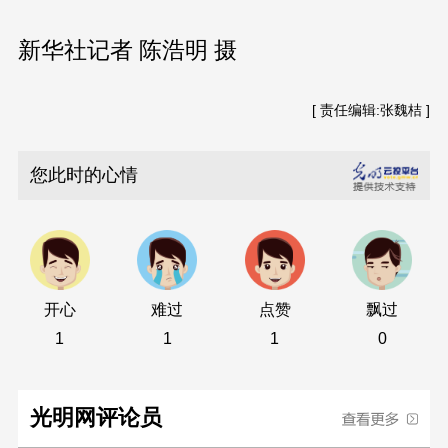
新华社记者 陈浩明 摄
[ 责任编辑:张魏桔 ]
您此时的心情
开心
难过
点赞
飘过
1
1
1
0
光明网评论员