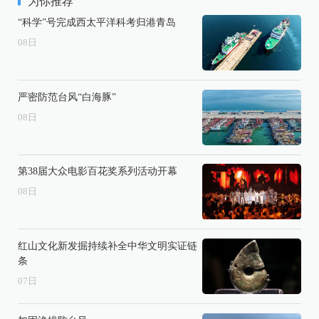
为你推荐
“科学”号完成西太平洋科考归港青岛
08
日
严密防范台风“白海豚”
08
日
第38届大众电影百花奖系列活动开幕
08
日
红山文化新发掘持续补全中华文明实证链
条
07
日