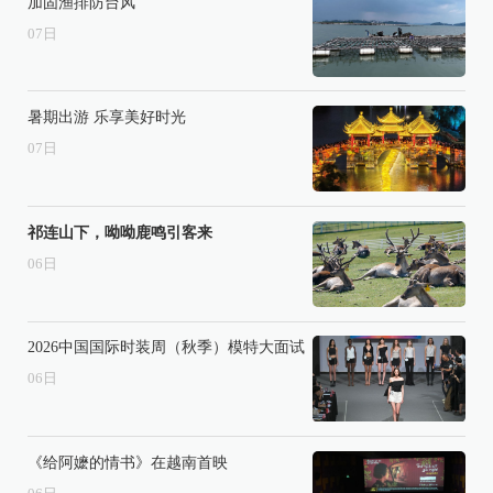
加固渔排防台风
07
日
暑期出游 乐享美好时光
07
日
祁连山下，呦呦鹿鸣引客来
06
日
2026中国国际时装周（秋季）模特大面试
06
日
《给阿嬷的情书》在越南首映