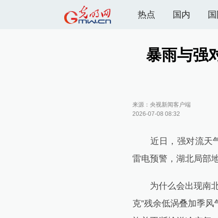
热点
国内
国
暴雨与强
来源：
央视新闻客户端
2026-07-08 08:32
近日，强对流天气进
雷电预警，湖北局部
为什么会出现南北方
克”残余低涡叠加季