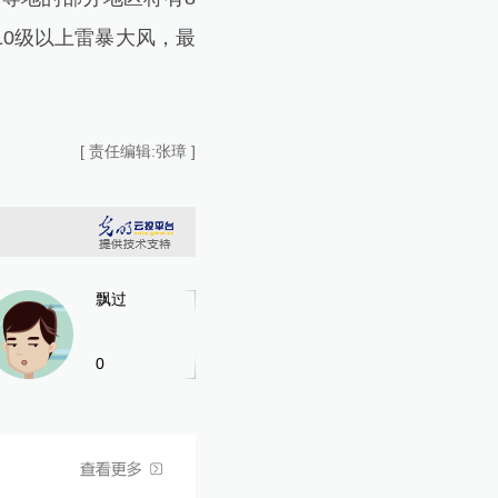
0级以上雷暴大风，最
[ 责任编辑:张璋 ]
飘过
0