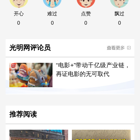
开心
难过
点赞
飘过
0
0
0
0
光明网评论员
“电影+”带动千亿级产业链，
再证电影的无可取代
推荐阅读