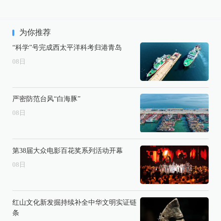
为你推荐
“科学”号完成西太平洋科考归港青岛
08
日
严密防范台风“白海豚”
08
日
第38届大众电影百花奖系列活动开幕
08
日
红山文化新发掘持续补全中华文明实证链
条