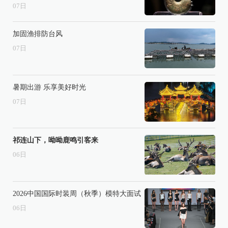
07
日
加固渔排防台风
07
日
暑期出游 乐享美好时光
07
日
祁连山下，呦呦鹿鸣引客来
06
日
2026中国国际时装周（秋季）模特大面试
06
日