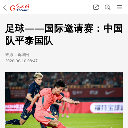
足球——国际邀请赛：中国
队平泰国队
来源：
新华网
2026-06-10 08:47