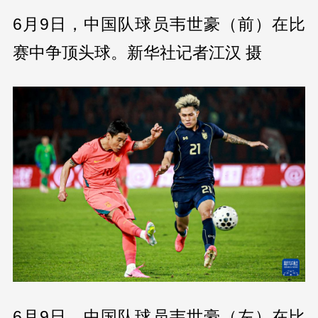
6月9日，中国队球员韦世豪（前）在比
赛中争顶头球。新华社记者江汉 摄
6月9日，中国队球员韦世豪（左）在比