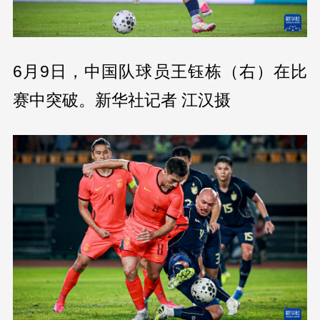
6月9日，中国队球员王钰栋（右）在比
赛中突破。新华社记者 江汉摄