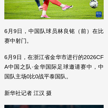
6月9日，中国队球员林良铭（前）在比
赛中射门。
6月9日，在浙江省金华市进行的2026CF
A中国之队·金华国际足球邀请赛中，中
国队主场0比0战平泰国队。
新华社记者 江汉 摄