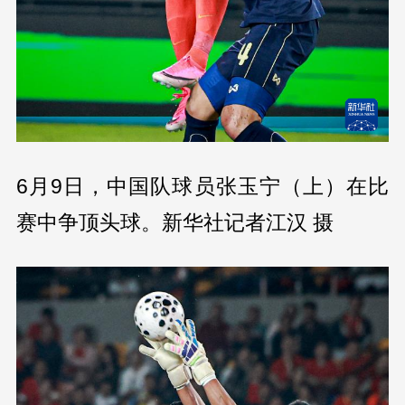
6月9日，中国队球员张玉宁（上）在比
赛中争顶头球。新华社记者江汉 摄