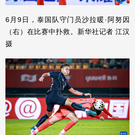
6月9日，泰国队守门员沙拉暖·阿努因
（右）在比赛中扑救。新华社记者 江汉
摄