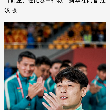
（前左）在比赛中扑救。新华社记者 江
汉 摄