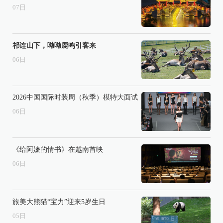
07
日
祁连山下，呦呦鹿鸣引客来
06
日
2026中国国际时装周（秋季）模特大面试
06
日
《给阿嬷的情书》在越南首映
06
日
旅美大熊猫“宝力”迎来5岁生日
05
日