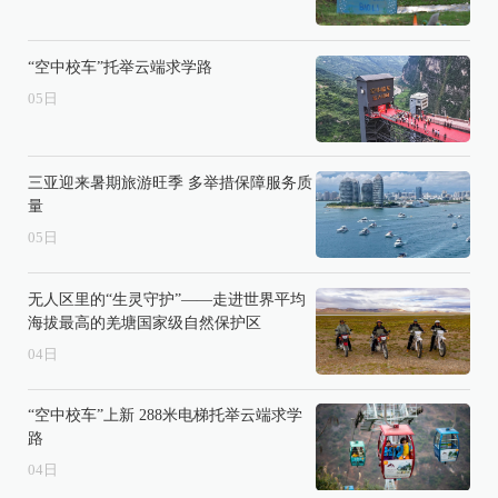
“空中校车”托举云端求学路
05
日
三亚迎来暑期旅游旺季 多举措保障服务质
量
05
日
无人区里的“生灵守护”——走进世界平均
海拔最高的羌塘国家级自然保护区
04
日
“空中校车”上新 288米电梯托举云端求学
路
04
日