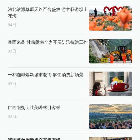
河北沽源草原天路百合盛放 游客畅游坝上
花海
04
日
暴雨来袭 甘肃陇南全力开展防汛抗洪工作
03
日
一杯咖啡焕新城市老街 解锁消费新场景
03
日
广西阳朔：壮美峰林引客来
03
日