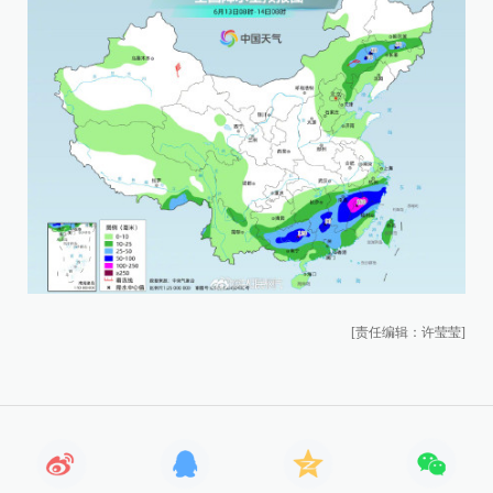
[责任编辑：许莹莹]