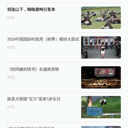
祁连山下，呦呦鹿鸣引客来
06
日
2026中国国际时装周（秋季）模特大面试
06
日
《给阿嬷的情书》在越南首映
06
日
旅美大熊猫“宝力”迎来5岁生日
05
日