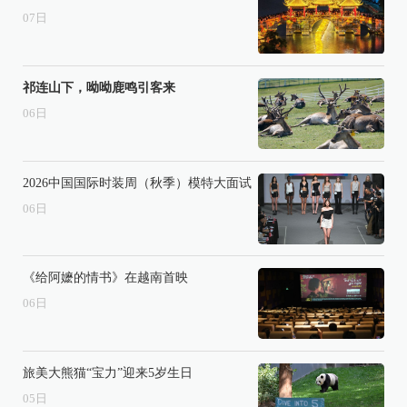
07
日
祁连山下，呦呦鹿鸣引客来
06
日
2026中国国际时装周（秋季）模特大面试
06
日
《给阿嬷的情书》在越南首映
06
日
旅美大熊猫“宝力”迎来5岁生日
05
日