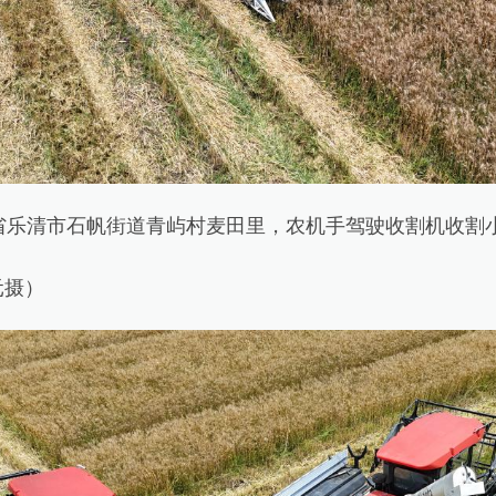
乐清市石帆街道青屿村麦田里，农机手驾驶收割机收割
摄）