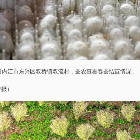
内江市东兴区双桥镇双流村，蚕农查看春蚕结茧情况。
摄）