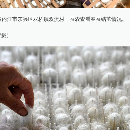
内江市东兴区双桥镇双流村，蚕农查看春蚕结茧情况。
摄）