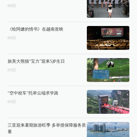
06
日
《给阿嬷的情书》在越南首映
06
日
旅美大熊猫“宝力”迎来5岁生日
05
日
“空中校车”托举云端求学路
05
日
三亚迎来暑期旅游旺季 多举措保障服务质
量