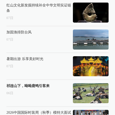
红山文化新发掘持续补全中华文明实证链
条
07
日
加固渔排防台风
07
日
暑期出游 乐享美好时光
07
日
祁连山下，呦呦鹿鸣引客来
06
日
2026中国国际时装周（秋季）模特大面试