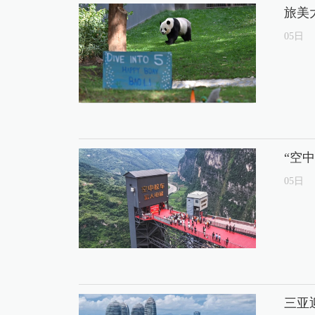
旅美
05
日
“空
05
日
三亚