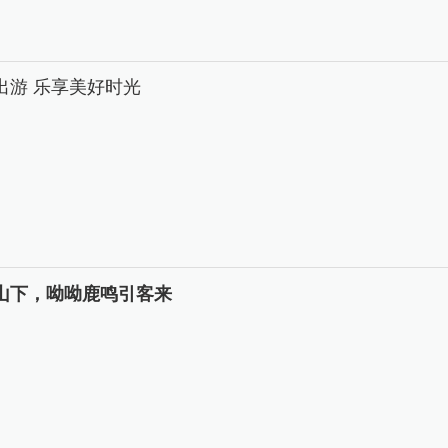
出游 乐享美好时光
山下，呦呦鹿鸣引客来