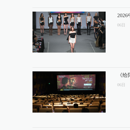
20
06
日
《给
06
日