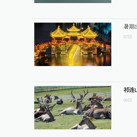
暑期
07
日
祁连
06
日