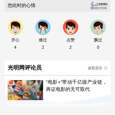
您此时的心情
开心
难过
点赞
飘过
4
2
2
0
光明网评论员
“电影+”带动千亿级产业链，
再证电影的无可取代