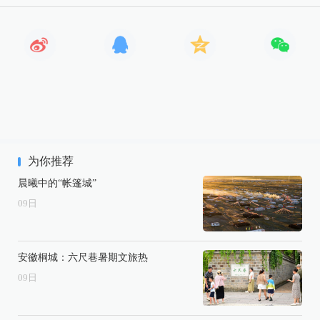
为你推荐
晨曦中的“帐篷城”
09
日
安徽桐城：六尺巷暑期文旅热
09
日