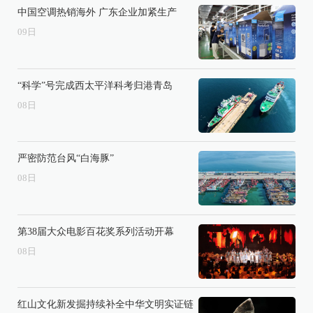
中国空调热销海外 广东企业加紧生产
09
日
“科学”号完成西太平洋科考归港青岛
08
日
严密防范台风“白海豚”
08
日
第38届大众电影百花奖系列活动开幕
08
日
红山文化新发掘持续补全中华文明实证链