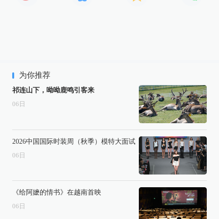
为你推荐
祁连山下，呦呦鹿鸣引客来
06
日
2026中国国际时装周（秋季）模特大面试
06
日
《给阿嬷的情书》在越南首映
06
日