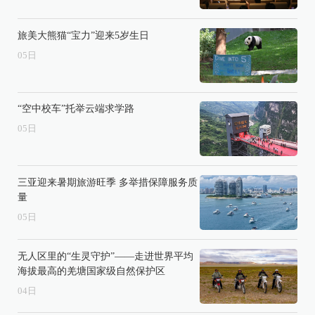
旅美大熊猫“宝力”迎来5岁生日
05
日
“空中校车”托举云端求学路
05
日
三亚迎来暑期旅游旺季 多举措保障服务质
量
05
日
无人区里的“生灵守护”——走进世界平均
海拔最高的羌塘国家级自然保护区
04
日