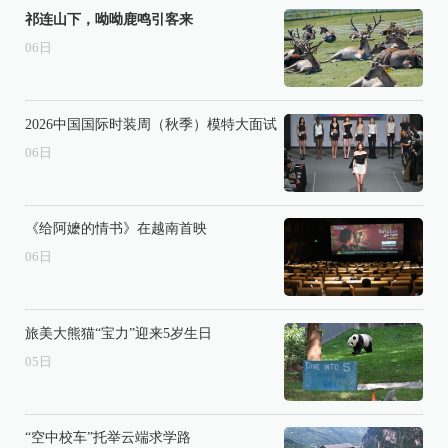
祁连山下，呦呦鹿鸣引客来
06
日
2026中国国际时装周（秋季）模特大面试
06
日
《给阿嬷的情书》在越南首映
06
日
旅美大熊猫“宝力”迎来5岁生日
05
日
“空中校车”托举云端求学路