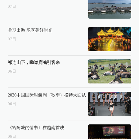
07
日
暑期出游 乐享美好时光
07
日
祁连山下，呦呦鹿鸣引客来
06
日
2026中国国际时装周（秋季）模特大面试
06
日
《给阿嬷的情书》在越南首映
06
日