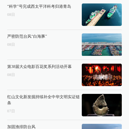
“科学”号完成西太平洋科考归港青岛
08
日
严密防范台风“白海豚”
08
日
第38届大众电影百花奖系列活动开幕
08
日
红山文化新发掘持续补全中华文明实证链
条
07
日
加固渔排防台风