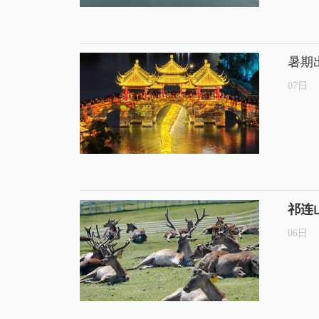
暑期
07
日
祁连
06
日