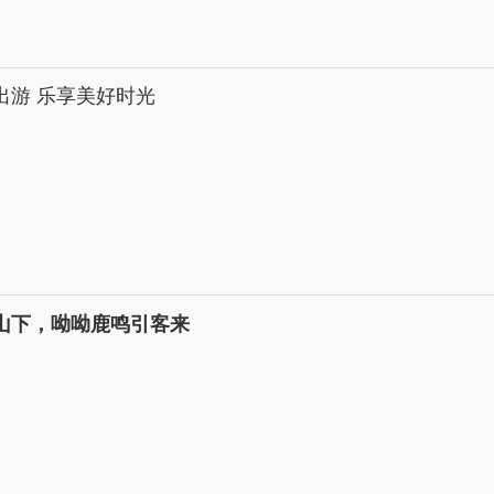
出游 乐享美好时光
山下，呦呦鹿鸣引客来