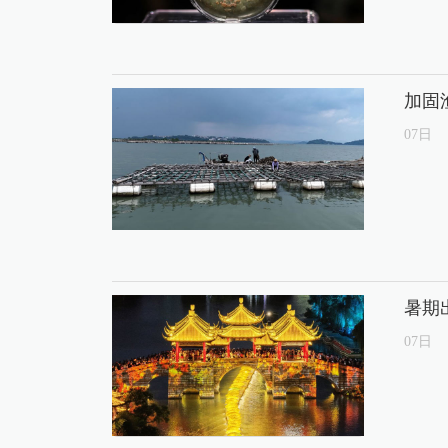
加固
07
日
暑期
07
日