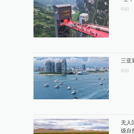
05
日
三亚
05
日
无人
级自