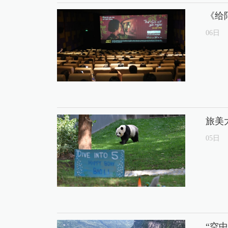
《给
06
日
旅美
05
日
“空