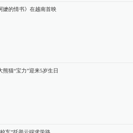
阿嬷的情书》在越南首映
大熊猫“宝力”迎来5岁生日
中校车”托举云端求学路