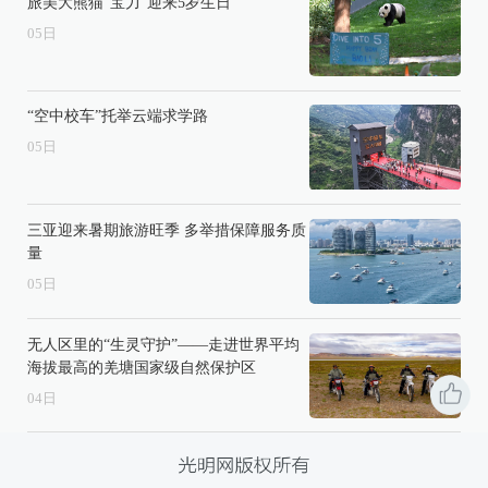
旅美大熊猫“宝力”迎来5岁生日
05
日
“空中校车”托举云端求学路
05
日
三亚迎来暑期旅游旺季 多举措保障服务质
量
05
日
无人区里的“生灵守护”——走进世界平均
海拔最高的羌塘国家级自然保护区
04
日