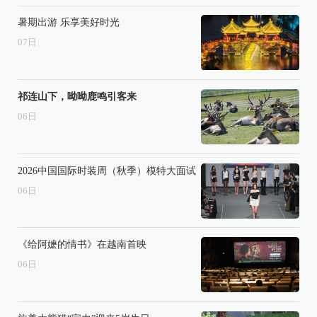
暑期出游 乐享美好时光
07
日
祁连山下，呦呦鹿鸣引客来
06
日
2026中国国际时装周（秋季）模特大面试
06
日
《给阿嬷的情书》在越南首映
06
日