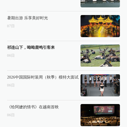
暑期出游 乐享美好时光
07
日
祁连山下，呦呦鹿鸣引客来
06
日
2026中国国际时装周（秋季）模特大面试
06
日
《给阿嬷的情书》在越南首映
06
日