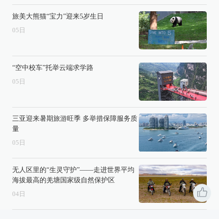
旅美大熊猫“宝力”迎来5岁生日
05
日
“空中校车”托举云端求学路
05
日
三亚迎来暑期旅游旺季 多举措保障服务质
量
05
日
无人区里的“生灵守护”——走进世界平均
海拔最高的羌塘国家级自然保护区
04
日