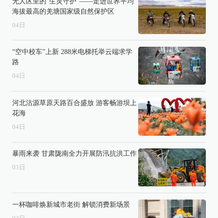
无人区里的“生灵守护”——走进世界平均
海拔最高的羌塘国家级自然保护区
04
日
“空中校车”上新 288米电梯托举云端求学
路
04
日
河北沽源草原天路百合盛放 游客畅游坝上
花海
04
日
暴雨来袭 甘肃陇南全力开展防汛抗洪工作
03
日
一杯咖啡焕新城市老街 解锁消费新场景