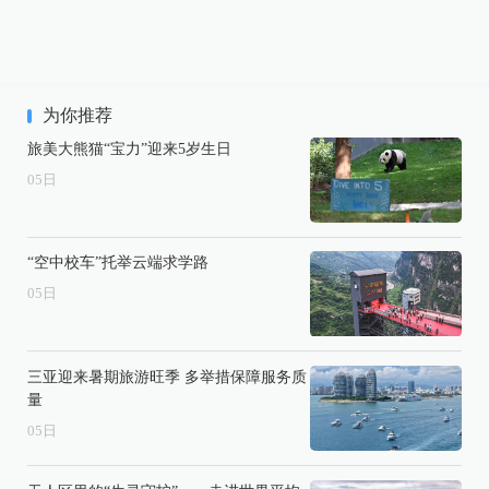
为你推荐
旅美大熊猫“宝力”迎来5岁生日
05
日
“空中校车”托举云端求学路
05
日
三亚迎来暑期旅游旺季 多举措保障服务质
量
05
日