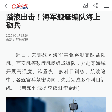
踏浪出击！海军舰艇编队海上
砺兵
2025-09-17 15:26
来源：
解放军报
近日，东部战区海军某驱逐舰支队益阳
舰、西安舰等数艘舰艇组成编队，奔赴某海域
开展高强度、跨昼夜、多科目训练。航渡途
中，各舰官兵紧密协同，先后完成多个科目训
练。 （韦陈平 沈扬 李依阳 李金彪）